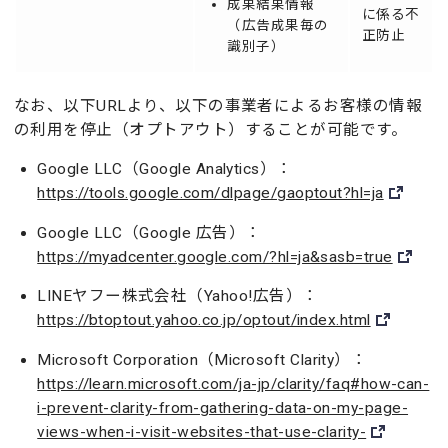
成果結果情報
に係る不
（広告成果毎の
正防止
識別子）
なお、以下URLより、以下の事業者によるお客様の情報
の利用を停止（オプトアウト）することが可能です。
Google LLC（Google Analytics）：
https://tools.google.com/dlpage/gaoptout?hl=ja
Google LLC（Google 広告）：
https://myadcenter.google.com/?hl=ja&sasb=true
LINEヤフー株式会社（Yahoo!広告）：
https://btoptout.yahoo.co.jp/optout/index.html
Microsoft Corporation（Microsoft Clarity）：
https://learn.microsoft.com/ja-jp/clarity/faq#how-can-
i-prevent-clarity-from-gathering-data-on-my-page-
views-when-i-visit-websites-that-use-clarity-